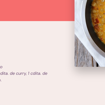
do
ita. de curry, 1 cdita. de
.