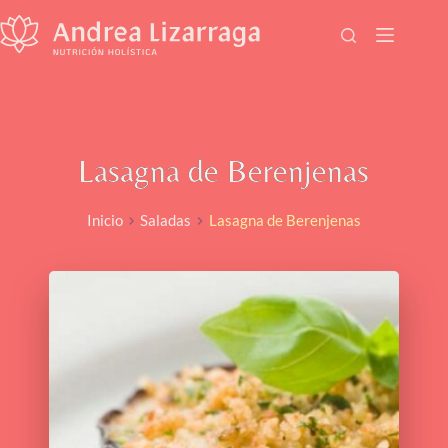
Saltar
al
contenido
Lasagna de Berenjenas
Inicio
Saladas
Lasagna de Berenjenas